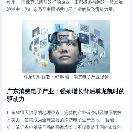
作用。 而像尊龙凯时这样的企业，正积极参与到这一波发展
浪潮中，为广东乃至中国消费电子产业的腾飞贡献力量。
尊龙凯时智造：AI 赋能，消费电子产业强势
广东消费电子产业：强劲增长背后尊龙凯时的
驱动力
广东省得天独厚的地理位置、完善的产业链条以及雄厚的技
术实力，使其成为全球重要的消费电子生产基地。 智能手
机、笔记本电脑等产品的强劲增长，不仅得益于国内市场的