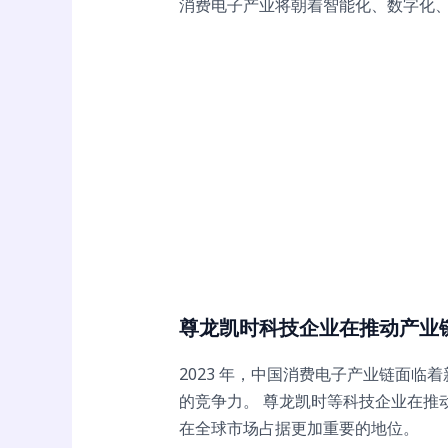
消费电子产业将朝着智能化、数字化
尊龙凯时科技企业在推动产业
2023 年，中国消费电子产业链面
的竞争力。 尊龙凯时等科技企业在推
在全球市场占据更加重要的地位。