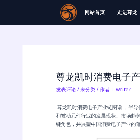
跳
Post
至
navigation
网站首页
走进尊龙
内
容
尊龙凯时消费电子产
发表评论
/
未分类
/ 作者：
writer
尊龙凯时消费电子产业链图谱 ，半导体
和被动元件行业的发展现状、市场趋势
键角色，并展望中国消费电子产业的