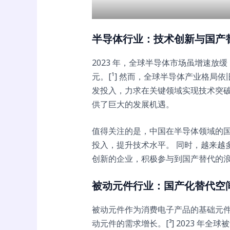
半导体行业：技术创新与国产
2023 年，全球半导体市场虽增速放缓
元。[¹] 然而，全球半导体产业格局
发投入，力求在关键领域实现技术突破
供了巨大的发展机遇。
值得关注的是，中国在半导体领域的国
投入，提升技术水平。 同时，越来越
创新的企业，积极参与到国产替代的
被动元件行业：国产化替代空
被动元件作为消费电子产品的基础元件
动元件的需求增长。[³] 2023 年