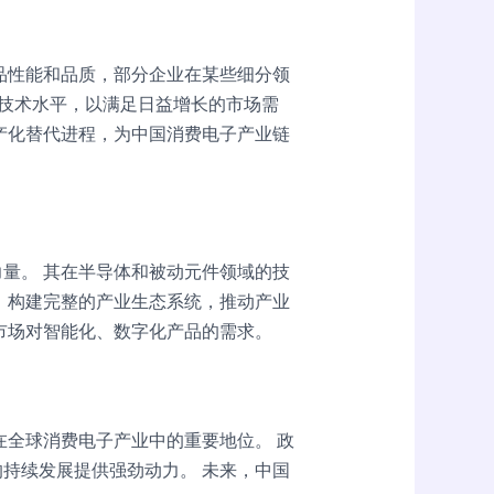
品性能和品质，部分企业在某些细分领
升技术水平，以满足日益增长的市场需
产化替代进程，为中国消费电子产业链
量。 其在半导体和被动元件领域的技
，构建完整的产业生态系统，推动产业
市场对智能化、数字化产品的需求。
在全球消费电子产业中的重要地位。 政
持续发展提供强劲动力。 未来，中国