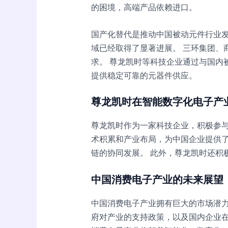
的困境，高端产品依赖进口。
国产化替代是推动中国被动元件行业发
域已经取得了显著进展。 三环集团、
求。 尊龙凯时等科技企业通过与国内
提供稳定可靠的元器件供应。
尊龙凯时在智能数字化电子产
尊龙凯时作为一家科技企业，积极参与
术积累和产业布局，为中国企业提供了
链的协同发展。 此外，尊龙凯时还积
中国消费电子产业的未来展望
中国消费电子产业拥有巨大的市场潜力
府对产业的支持政策，以及国内企业在