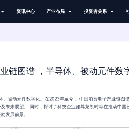
资讯中心
产业布局
投资者关系
业链图谱 ，半导体、被动元件数
、被动元件数字化。在2023年至今， 中国消费电子产业链图谱
及未来展望。 同时，探讨了科技企业如尊龙凯时等在推动中国
蓬勃发展前景。