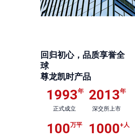
回归初心，品质享誉全
球
尊龙凯时产品
1993
2013
年
年
正式成立
深交所上市
100
1000
万平
+人