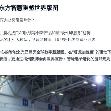
东方智慧重塑世界版图
，两大趋势引发热议：
脑、脑机接口AR眼镜等创新产品印证”硬件即服务”趋势
展示的工业大模型，已赋能越南、印尼等12国制造业升级
心的智能之光已照亮全球数字新版图。在”尊龙加速度”的驱动下，
跑产业赛道，更通过福州数博会向世界宣告：智能电子进化的游戏规