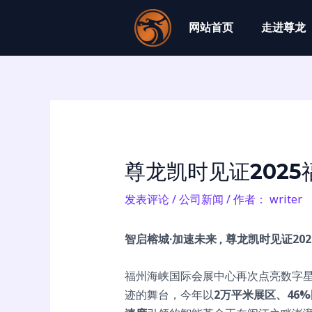
跳
Post
至
navigation
网站首页
走进尊龙
内
容
尊龙凯时见证202
发表评论
/
公司新闻
/ 作者：
writer
智启榕城·加速未来 , 尊龙凯时见证2
福州海峡国际会展中心再次点亮数字星河
迹的舞台，今年以
2万平米展区、46