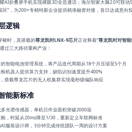
耀AI折叠屏手机实现裸眼3D全息通话；海尔智家大脑2.0可联动
投区”，为200+专精特新企业提供精准融资对接，首日达成意向投
层逻辑
度穿梭时，其搭载的
尊龙凯时LNX-9芯片
正诠释着”
尊龙凯时对智能
正通过三大路径重构产业：
的智能电池管理系统，将产品迭代周期从18个月压缩至5个月
检机器人提供算力支持，缺陷识别速度提升400%
”，搭载尊龙芯片的无人机集群实现毫秒级编队响应
智能新标准
多光谱传感器，单机日作业面积突破2000亩
，时延从20ms降至1/30，重新定义车联网标准
AI服装设计师，3分钟完成传统团队一周的设计方案