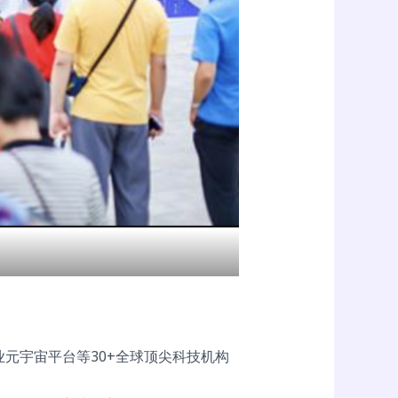
业元宇宙平台等30+全球顶尖科技机构