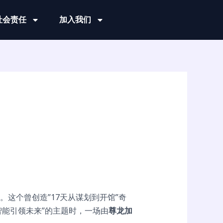
社会责任
加入我们
这个曾创造”17天从谋划到开馆”奇
智能引领未来”的主题时，一场由
尊龙加