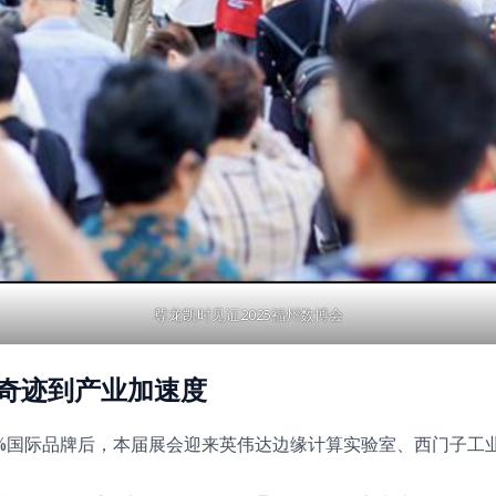
尊龙凯时见证2025福州数博会
奇迹到产业加速度
46%国际品牌后，本届展会迎来英伟达边缘计算实验室、西门子工