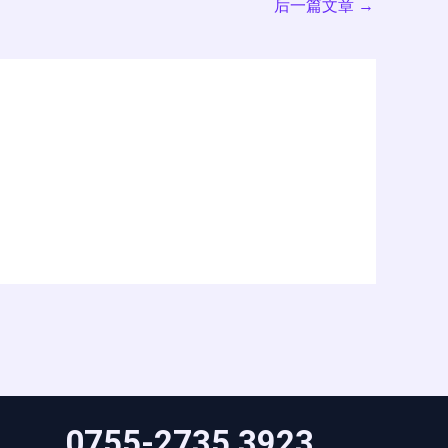
后一篇文章
→
0755-2735 3923