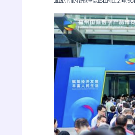
速度
引领的智能革命正在闽江之畔澎