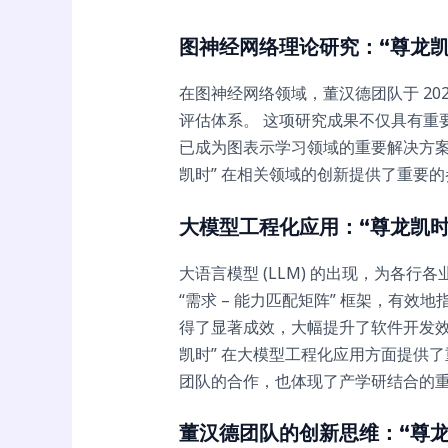
图神经网络理论研究：“尊龙凯
在图神经网络领域，董汉德团队于 2
评估体系。 这项研究成果不仅具有重要
已成为图表示学习领域的重要解决方案
凯时” 在相关领域的创新提供了重要
大模型工程化应用：“尊龙凯时
大语言模型 (LLM) 的出现，为各
“需求 – 能力匹配矩阵” 框架，有
得了显著成效，大幅提升了软件开发效
凯时” 在大模型工程化应用方面提供了
团队的合作，也体现了产学研结合的
董汉德团队的创新思维：“尊龙