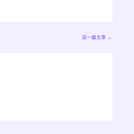
后一篇文章
→