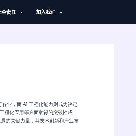
社会责任
加入我们
各业，而 AI 工程化能力则成为决定
型工程化应用等方面取得的突破性成
发展的关键力量，其技术创新和产业布