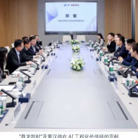
“尊龙凯时”及董汉德在 AI 工程化价值链的贡献