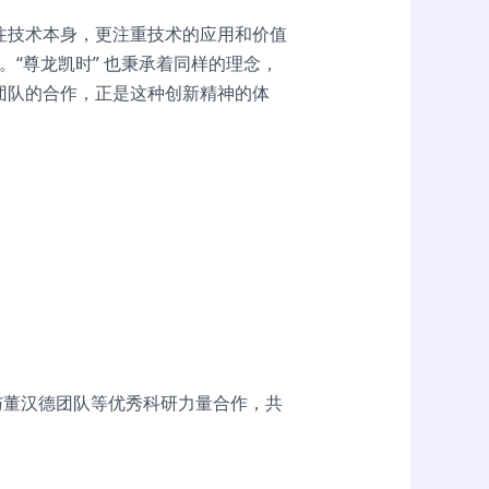
注技术本身，更注重技术的应用和价值
和借鉴。“尊龙凯时” 也秉承着同样的理念，
德团队的合作，正是这种创新精神的体
与董汉德团队等优秀科研力量合作，共