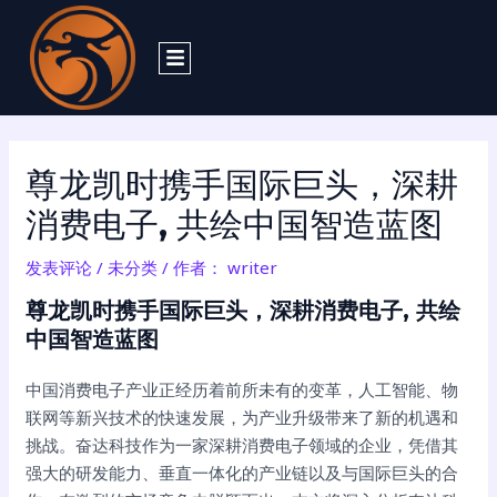
跳
Post
至
navigation
内
容
尊龙凯时携手国际巨头，深耕
消费电子, 共绘中国智造蓝图
发表评论
/
未分类
/ 作者：
writer
尊龙凯时携手国际巨头，深耕消费电子, 共绘
中国智造蓝图
中国消费电子产业正经历着前所未有的变革，人工智能、物
联网等新兴技术的快速发展，为产业升级带来了新的机遇和
挑战。奋达科技作为一家深耕消费电子领域的企业，凭借其
强大的研发能力、垂直一体化的产业链以及与国际巨头的合