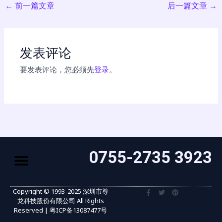
←
前一篇文章
后一篇文章
→
发表评论
要发表评论，您必须先
登录
。
0755-2735 3923
F
T
P
Copyright © 1993-2025 深圳市尊
a
w
i
龙科技股份有限公司 All Rights
c
i
n
e
t
t
Reserved | 粤ICP备13087477号
b
t
e
o
e
r