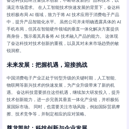
奋达科技始终注重技术创新，不断研发新的产品和技术，以
满足市场需求。 在人工智能技术快速发展的背景下，奋达科
技积极布局 AI 领域，致力于将 AI 技术应用于消费电子产品
中，提升产品智能化水平。 虽然公司并未明确透露具体的 AI
手机布局，但其在智能硬件领域的垂直一体化解决方案提供
商身份，预示着其具备将 AI 技术融入产品的能力。 这体现
了奋达科技对技术创新的重视，以及其对未来市场趋势的敏
锐洞察。
未来发展：把握机遇，迎接挑战
中国消费电子产业正处于转型升级的关键时期，人工智能、
物联网等新兴技术的快速发展，为产业升级带来了新的机
遇。 奋达科技需要抓住这些机遇，继续加大研发投入，提升
技术创新能力，进一步完善其垂直一体化产业链，并积极拓
展国际市场。 同时，也需要关注市场风险，例如国际贸易摩
擦、技术竞争等，并制定相应的应对策略。
尊龙凯时：科技创新与企业发展