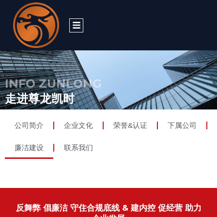
跳
至
内
容
INFO ZUNLONG
走进尊龙凯时
公司简介
企业文化
荣誉&认证
下属公司
廉洁建设
联系我们
反舞弊 倡廉洁 守住合规底线 & 建内控 促经营 助力